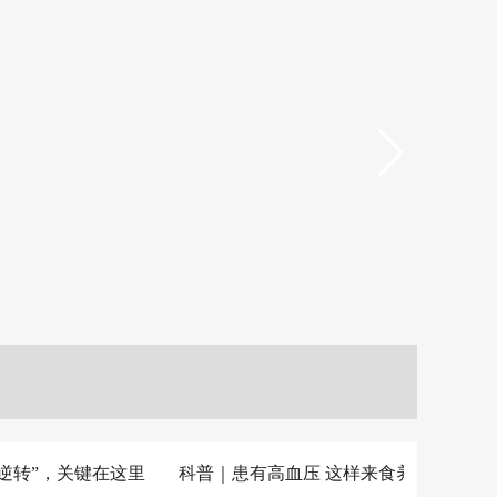
石狮
，关键在这里
科普｜患有高血压 这样来食养
嘿！国家卫