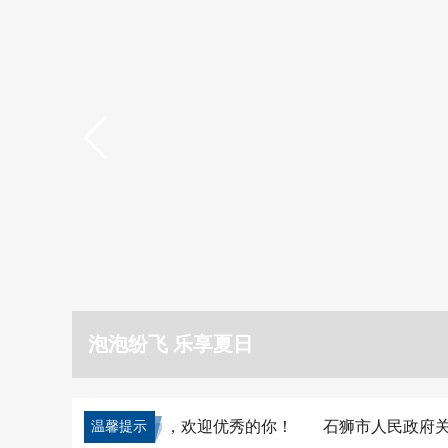
备战开渔 整装待发
招聘10名编制人员，欢迎优秀的你！
石狮市人民政府关于清
温馨提示